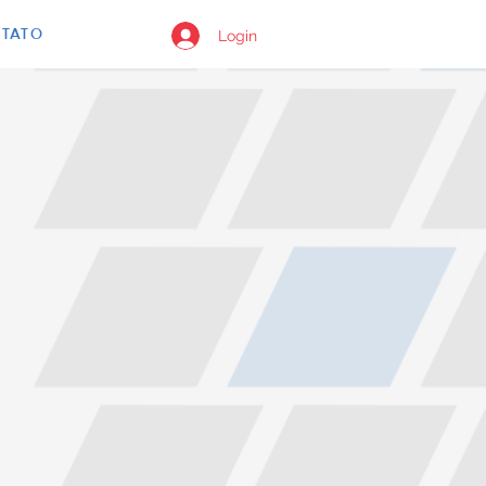
Login
TATO